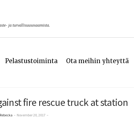
vaste- ja turvallisuusosaamista.
Pelastustoiminta
Ota meihin yhteyttä
ainst fire rescue truck at station
 Rebecka
–
November 20, 2017
–