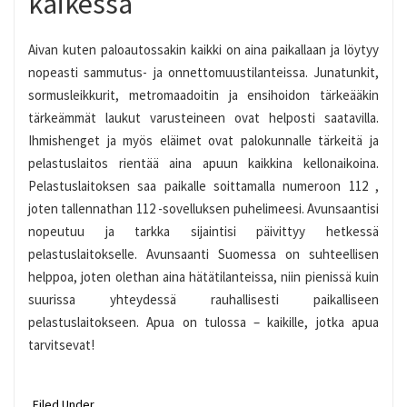
kaikessa
Aivan kuten paloautossakin kaikki on aina paikallaan ja löytyy
nopeasti sammutus- ja onnettomuustilanteissa. Junatunkit,
sormusleikkurit, metromaadoitin ja ensihoidon tärkeääkin
tärkeämmät laukut varusteineen ovat helposti saatavilla.
Ihmishenget ja myös eläimet ovat palokunnalle tärkeitä ja
pelastuslaitos rientää aina apuun kaikkina kellonaikoina.
Pelastuslaitoksen saa paikalle soittamalla numeroon 112 ,
joten tallennathan 112 -sovelluksen puhelimeesi. Avunsaantisi
nopeutuu ja tarkka sijaintisi päivittyy hetkessä
pelastuslaitokselle. Avunsaanti Suomessa on suhteellisen
helppoa, joten olethan aina hätätilanteissa, niin pienissä kuin
suurissa yhteydessä rauhallisesti paikalliseen
pelastuslaitokseen. Apua on tulossa – kaikille, jotka apua
tarvitsevat!
Filed Under