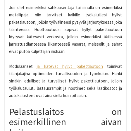
Jos olet esimerkiksi sähköasentaja tai sinulla on esimerkiksi
metallipaja, niin tarvitset kaikille työkaluillesi hyllyt
pakettiautoon, jolloin työvälineesi pysyvät järjestyksessä joka
tilanteessa. Huoltoautoosi sopivat hyllyt pakettiautoon
löytyvät kätevästi verkosta, jolloin esimerkiksi äkillisessä
jarrustustilanteessa liikenteessä vasarat, meisselit ja sahat
eivät putoa kuljettajan niskaan.
Modulaariset
ja kätevät hyllyt pakettiautoon
toimivat
tilanjakajina optimoiden turvallisuuden ja työnkulun. Hanki
sinäkin edulliset ja turvalliset hyllyt pakettiautoon, jolloin
työkalutaulut, lastausrampit ja nostimet sekä laatikostot ja
autokalusteet ovat aina siellä kuin pitääkin.
Pelastuslaitos on
esimerkillinen aivan