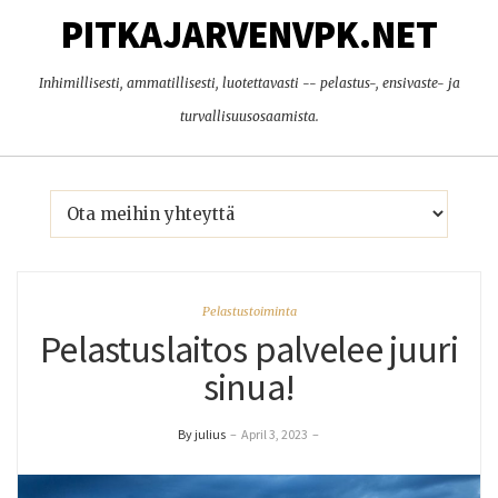
PITKAJARVENVPK.NET
Inhimillisesti, ammatillisesti, luotettavasti -- pelastus-, ensivaste- ja
turvallisuusosaamista.
Pelastustoiminta
Pelastuslaitos palvelee juuri
sinua!
By julius
–
April 3, 2023
–